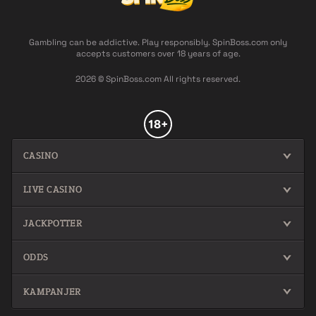
Gambling can be addictive. Play responsibly. SpinBoss.com only
accepts customers over 18 years of age.
2026 © SpinBoss.com All rights reserved.
CASINO
LIVE CASINO
JACKPOTTER
ODDS
KAMPANJER