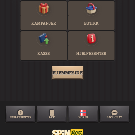
KAMPANJER
BUTIKK
KASSE
HJELPESENTER
HJEMMESIDE
HJELPESENTER
APP
NORSK
LIVE CHAT