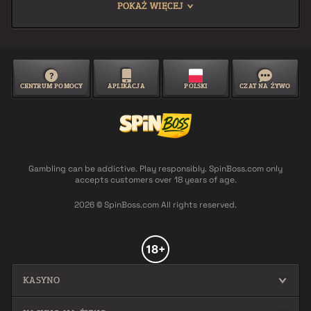
POKAŻ WIĘCEJ
“Moje Bonusy”.
4.
Klienci, którzy wcześniej dokonali już
wpłaty prawdziwych pieniędzy na swoje
konto, nie są uprawnieni do korzystania z
niniejszej promocji.
4.1.
Do promocji nie będą zaliczane wpłaty
CENTRUM POMOCY
APLIKACJA
POLSKI
CZAT NA ŻYWO
dokonane za pomocą Neteller lub Skrill.
4.2.
Wniosek o wypłatę złożony przed
otrzymaniem bonusu lub jakikolwiek
aktywny wniosek o wypłatę unieważnia
wszelkie uprawnienia do bonusu.
Gambling can be addictive. Play responsibly. SpinBoss.com only
5.
Wymagania obrotu: zanim możliwa będzie
accepts customers over 18 years of age.
wypłata bonusów i zdobytych za ich
2026 © SpinBoss.com All rights reserved.
pomocą wygranych, gracze z Austrii,
Finlandii, Niemiec, Norwegii i Szwajcarii
muszą obrócić kwalifikującą się wpłatę i
kwotę bonusu co najmniej pięć (5) razy, a
gracze z innych krajów muszą obrócić
KASYNO
kwalifikującą się wpłatę i kwotę bonusu
co najmniej sześć (6) razy: (1) w