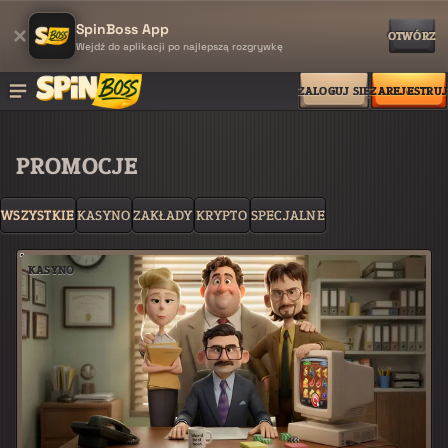
SpinBoss App
OTWÓRZ
Wejdź do aplikacji po najlepszą rozgrywkę
ZALOGUJ SIĘ
ZAREJESTRUJ
PROMOCJE
WSZYSTKIE
KASYNO
ZAKŁADY
KRYPTO
SPECJALNE
KASYNO