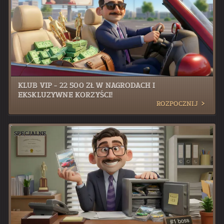
KLUB VIP - 22 500 ZŁ W NAGRODACH I
EKSKLUZYWNE KORZYŚCI!
ROZPOCZNIJ
SPECJALNE