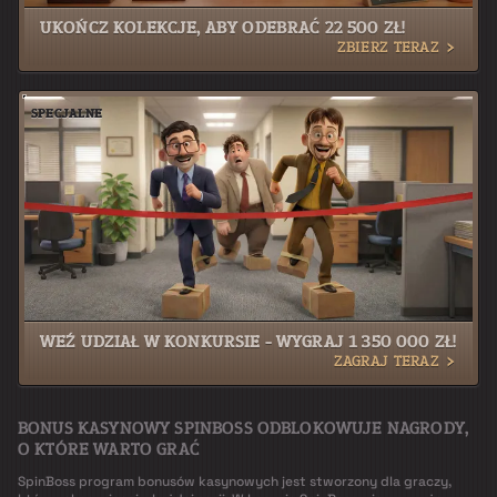
UKOŃCZ KOLEKCJE, ABY ODEBRAĆ 22 500 ZŁ!
ZBIERZ TERAZ
SPECJALNE
WEŹ UDZIAŁ W KONKURSIE - WYGRAJ 1 350 000 ZŁ!
ZAGRAJ TERAZ
BONUS KASYNOWY SPINBOSS ODBLOKOWUJE NAGRODY,
O KTÓRE WARTO GRAĆ
SpinBoss program bonusów kasynowych jest stworzony dla graczy,