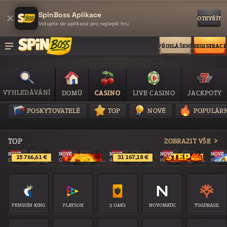
SpinBoss Aplikace
OTEVŘÍT
Vstupte do aplikace pro nejlepší hru
PŘIHLÁŠENÍ
REGISTRACE
VYHLEDÁVÁNÍ
DOMŮ
LIVE CASINO
JACKPOTY
CASINO
POSKYTOVATELÉ
TOP
NOVÉ
POPULÁR
TOP
ZOBRAZIT VŠE
NOVÉ
NOVÉ
NOVÉ
NOVÉ
NOVÉ
15 766,61 €
31 167,18 €
Crack The Piggy Bank Express
Cash Connection Golden Book of Ra
40 Power Hot Triple Boost Golden Coins Link
Hot Step 2 Extreme
Royal 
PENGUIN KING
PLAYSON
3 OAKS
NOVOMATIC
YGGDRASIL