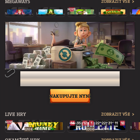
MEGAWAYS
ZOBRAZIT VŠE
NOVÉ
Madame Destiny Megaways
Leprechaun's Luck Cash Collect Megaways
Elvis Frog TRUEWAYS
Eastern Emeralds Megaways
VYMĚŇTE SVÉ MINCE ZA ODMĚNY
V HODNOTĚ 25 000 KČ!
NAKUPUJTE NYNÍ
LIVE HRY
ZOBRAZIT VŠE
NOVÉ
14
35
12
1
22
22
31
11
18
Money Time
Mega Roulette
Blackj
- 4 600 €
- 20 000 €
0,10 €
0,10 €
24
34
18
13
8
1
15
24
12