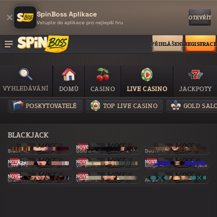
SpinBoss Aplikace
OTEVŘÍT
Vstupte do aplikace pro nejlepší hru
PŘIHLÁŠENÍ
REGISTRACE
VYHLEDÁVÁNÍ
DOMŮ
LIVE CASINO
JACKPOTY
CASINO
POSKYTOVATELÉ
TOP LIVE CASINO
GOLD SAL
BLACKJACK
NOVÉ
Blackjack 77 - Ruby
Gold Saloon Blackjack
Deutsches Blackjack
NOVÉ
NOVÉ
NOVÉ
Luxe Blackjack 2
VIP Blackjack 1
Mega Fire Blaze Blackjack
NOVÉ
NOVÉ
Gravity Blackjack
VIP Blackjack 5
All Bets Blackjack
NOVÉ
NOVÉ
ONE Blackjack 1
Monaco Blackjack 1
Luxe Blackjack 1
NOVÉ
NOVÉ
NOVÉ
Blackjack Prestige
Monaco Blackjack 3
Le Rouge Blackjack 1