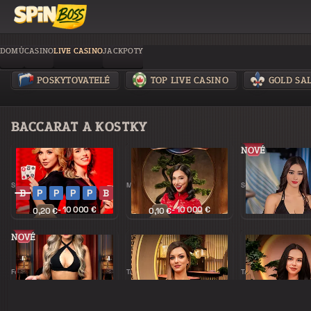
DOMŮ
CASINO
LIVE CASINO
JACKPOTY
POSKYTOVATELÉ
TOP LIVE CASINO
GOLD SA
BACCARAT A KOSTKY
NOVÉ
Speed Baccarat A
Mega Sic Bac
Sexy Hall Baccarat 
B
P
P
P
P
B
- 10 000 €
- 10 000 €
0,20 €
0,10 €
B
B
B
B
P
B
NOVÉ
P
B
B
P
P
P
Foxy Baccarat 01
Tao Yuan Baccarat 7
Tao Yuan Baccarat 8
P
B
P