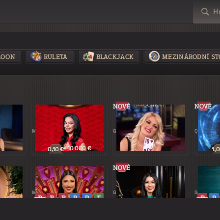
H
LOON
RULETA
BLACKJACK
MEZINÁRODNÍ ST
NOVÉ
NOVÉ
1
Mega Sic Bo
Gold Saloon Baccarat
Quantum 
- 10 000 €
0,10 €
1,
NOVÉ
Mega Baccarat
Grand Bonus Baccarat
Super 8 B
B
B
B
P
P
T
B
P
- 5 000 €
0,20 €
0,2