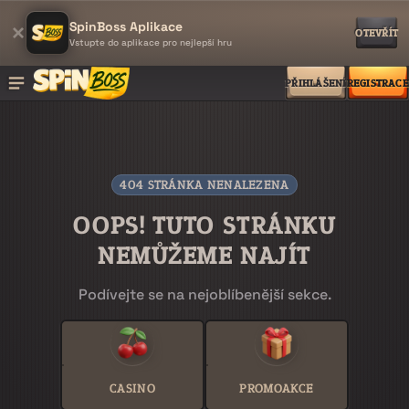
SpinBoss Aplikace
OTEVŘÍT
Vstupte do aplikace pro nejlepší hru
PŘIHLÁŠENÍ
REGISTRACE
404 STRÁNKA NENALEZENA
OOPS! TUTO STRÁNKU
NEMŮŽEME NAJÍT
Podívejte se na nejoblíbenější sekce.
CASINO
PROMOAKCE