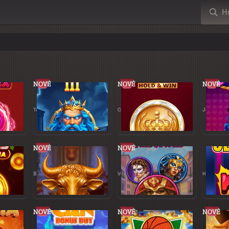
H
NOVÉ
NOVÉ
NOVÉ
Temple of Thunder 3
Crimson Crown
Joker Jan
NOVÉ
NOVÉ
Bull's Club
Venice Festival
Hot Triple
NOVÉ
NOVÉ
NOVÉ