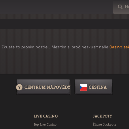
H
 Zkuste to prosím později. Mezitím si proč nezkusit naše
Casino se
CENTRUM NÁPOVĚDY
ČEŠTINA
LIVE CASINO
JACKPOTY
Top Live Casino
Žhavé Jackpoty