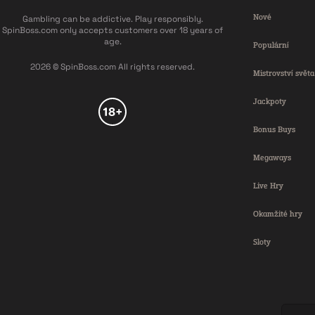
Nové
Gambling can be addictive. Play responsibly.
SpinBoss.com only accepts customers over 18 years of
age.
Populární
2026 © SpinBoss.com All rights reserved.
Mistrovství světa
Jackpoty
Bonus Buys
Megaways
Live Hry
Okamžité hry
Sloty