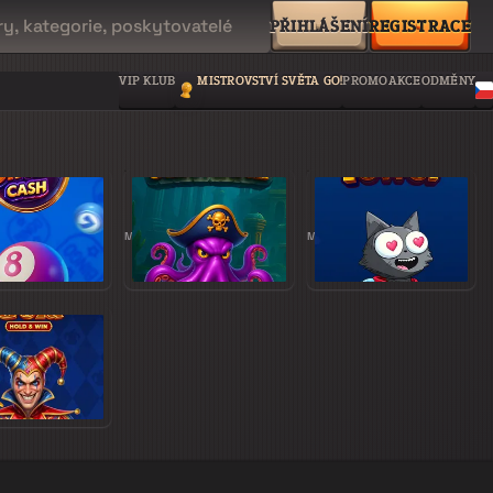
ry, kategorie, poskytovatelé
PŘIHLÁŠENÍ
REGISTRACE
VIP KLUB
MISTROVSTVÍ SVĚTA GO!
PROMOAKCE
ODMĚNY
o Cash
Mega Ocean Catch
Moonie Tower
ld: Hold & Win