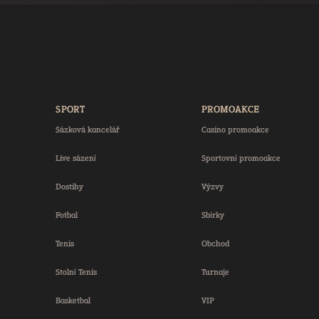
SPORT
PROMOAKCE
Sázková kancelář
Casino promoakce
Live sázení
Sportovní promoakce
Dostihy
Výzvy
Fotbal
Sbírky
Tenis
Obchod
Stolní Tenis
Turnaje
Basketbal
VIP