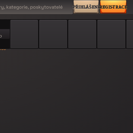
ry, kategorie, poskytovatelé
PŘIHLÁŠENÍ
REGISTRACE
O
kce