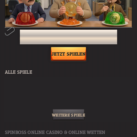
ERFÜLLE MISSIONEN UND HOL
DIR 15.000 MÜNZEN!
JETZT SPIELEN
ALLE SPIELE
NEU
NEU
NEU
4 Pots Riches: Super Wheel
Diamond Slam
Panther Legacy
NEU
NEU
Pots of Power: Zeus
Elixir Party 7s
Golden Fate 1000
NEU
Treasure Jet
777 Hell Streak
Mighty Wild: Gorilla
NEU
NEU
36 Coins
36 Coins Score The Jackpot
Book Of Faith
WEITERE SPIELE
NEU
Cred
Hungry Frog
Fury Balloon
SPINBOSS ONLINE CASINO & ONLINE WETTEN