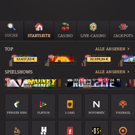
SUCHE
STARTSEITE
LIVE-CASINO
JACKPOTS
CASINO
TOP
ALLE ANSEHEN
NEU
NEU
NEU
NEU
1
2
3
4
12.417,53 €
22.359,36 €
Thunderline Express: Hold & Win
Cash Connection Golden Book of Ra
40 Power Hot Triple Boost Golden Coins Link
Royal St
SPIELSHOWS
ALLE ANSEHEN
NEU
26
33
16
24
17
14
1
24
11
Money Time
Mega Roulette
Blackj
- 4.600 €
- 20.000 €
0,10 €
0,10 €
12
8
22
3
35
3
0
0
34
19
34
PENGUIN KING
PLAYSON
3 OAKS
NOVOMATIC
YGGDRASIL