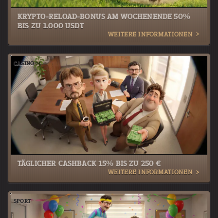
KRYPTO-RELOAD-BONUS AM WOCHENENDE 50%
BIS ZU 1.000 USDT
WEITERE INFORMATIONEN
CASINO
TÄGLICHER CASHBACK 15% BIS ZU 250 €
WEITERE INFORMATIONEN
SPORT