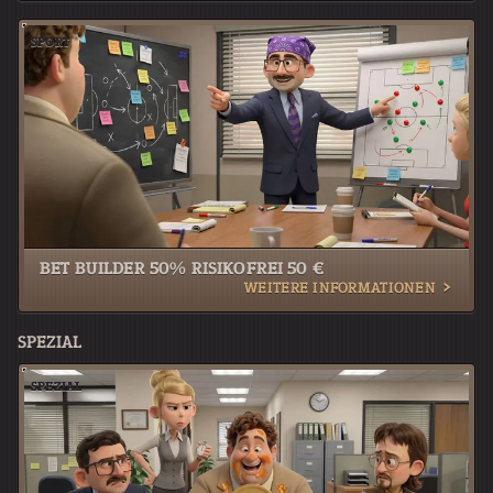
SPORT
BET BUILDER 50% RISIKOFREI 50 €
WEITERE INFORMATIONEN
SPEZIAL
SPEZIAL