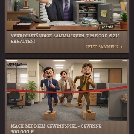
VERVOLLSTÄNDIGE SAMMLUNGEN, UM 5.000 € ZU
ERHALTEN!
JETZT SAMMELN
SPEZIAL
MACH MIT BEIM GEWINNSPIEL - GEWINNE
300.000 €!