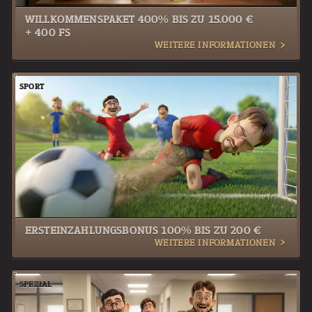
WILLKOMMENSPAKET 400% BIS ZU 15.000 €
+ 400 FS
WEITERE INFORMATIONEN
SPORT
ERSTEINZAHLUNGSBONUS 100% BIS ZU 200 €
WEITERE INFORMATIONEN
SPEZIAL