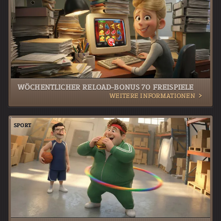
WÖCHENTLICHER RELOAD-BONUS 70 FREISPIELE
WEITERE INFORMATIONEN
SPORT