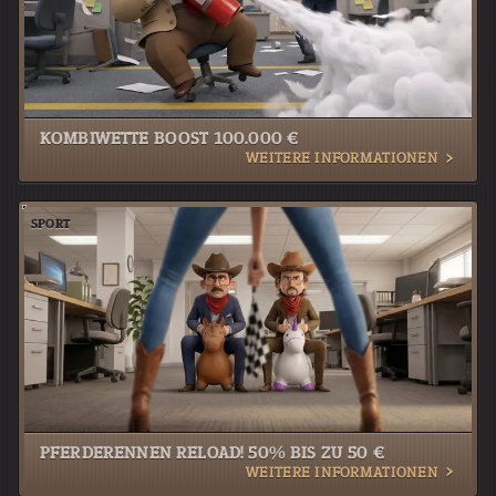
KOMBIWETTE BOOST 100.000 €
WEITERE INFORMATIONEN
SPORT
PFERDERENNEN RELOAD! 50% BIS ZU 50 €
WEITERE INFORMATIONEN