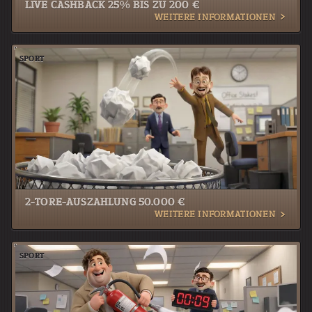
LIVE CASHBACK 25% BIS ZU 200 €
WEITERE INFORMATIONEN
SPORT
2-TORE-AUSZAHLUNG 50.000 €
WEITERE INFORMATIONEN
SPORT