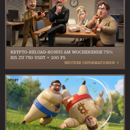
KRYPTO-RELOAD-BONUS AM WOCHENENDE 75%
BIS ZU 750 USDT + 100 FS
WEITERE INFORMATIONEN
SPORT