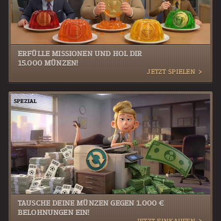
ERFÜLLE MISSIONEN UND HOL DIR
15.000 MÜNZEN!
JETZT SPIELEN
SPEZIAL
TAUSCHE DEINE MÜNZEN GEGEN 1.000 €
BELOHNUNGEN EIN!
JETZT EINKAUFEN