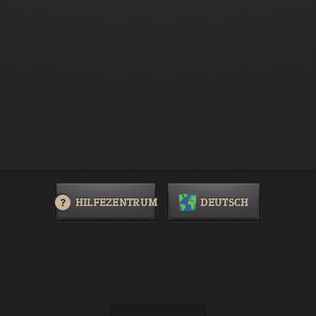
HILFEZENTRUM
DEUTSCH