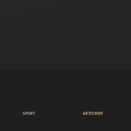
SPORT
AKTIONEN