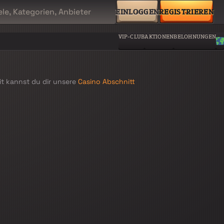
ele, Kategorien, Anbieter
EINLOGGEN
REGISTRIEREN
VIP-CLUB
AKTIONEN
BELOHNUNGEN
it kannst du dir unsere
Casino Abschnitt