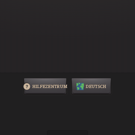
HILFEZENTRUM
DEUTSCH