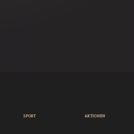
SPORT
AKTIONEN