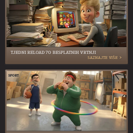
TJEDNI RELOAD 70 BESPLATNIH VRTNJI
SAZNAJTE VIŠE
SPORT