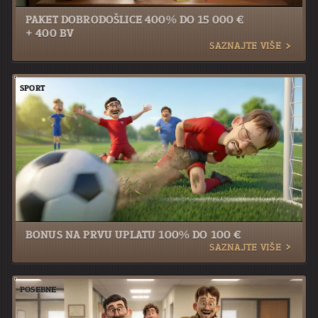
PAKET DOBRODOŠLICE 400% DO 15 000 €
+ 400 BV
SAZNAJTE VIŠE
SPORT
BONUS NA PRVU UPLATU 100% DO 100 €
SAZNAJTE VIŠE
POSEBNE