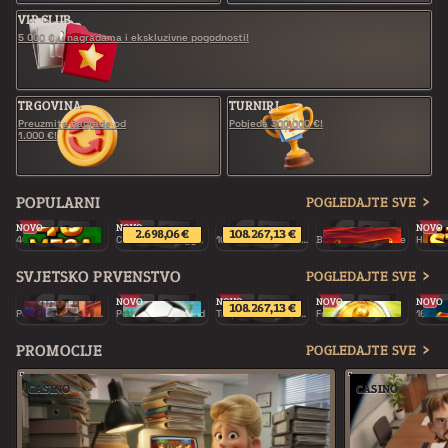
VIP CLUB
5 000 € u nagradama i ekskluzivne pogodnosti!
TRGOVINA
TURNIRI
Preuzmite nagrade od
Pobjeda 300 000 €!
1.000 €!
POPULARNI
POGLEDAJTE SVE
NOVO
NOVO
NOVO
2.698,06 €
108.267,13 €
40 Mega Hotfire
Crack More Piggy Banks
100 Golden Coins: Reel Fishing
Book of Ra Deluxe
Hot S
SVJETSKO PRVENSTVO
POGLEDAJTE SVE
NOVO
NOVO
NOVO
NOVO
108.267,13 €
Penalty - From the Streets
Penalty Unlimited
Trophy Rush Triple Boost
Fortune Coins 2
PROMOCIJE
POGLEDAJTE SVE
CASINO
CASINO