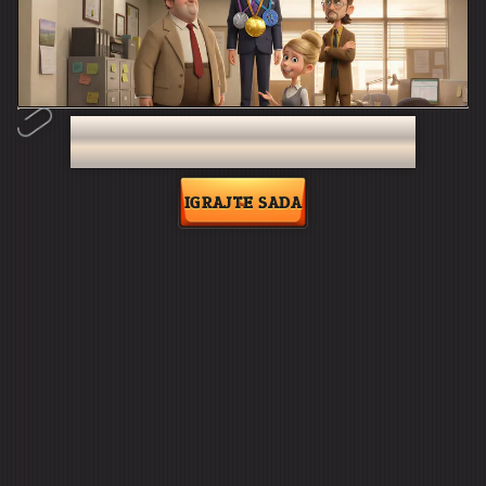
PRIDRUŽITE SE NATJECANJU -
OSVOJITE 300 000 €!
IGRAJTE SADA