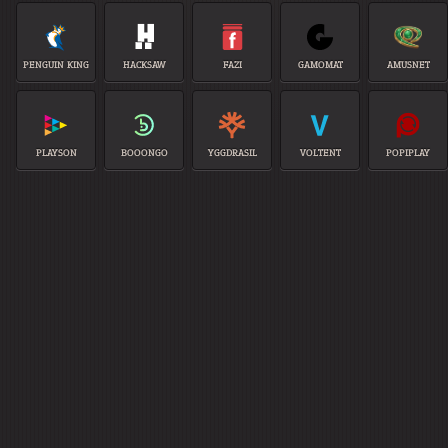
PENGUIN KING
HACKSAW
FAZI
GAMOMAT
AMUSNET
PLAYSON
BOOONGO
YGGDRASIL
VOLTENT
POPIPLAY