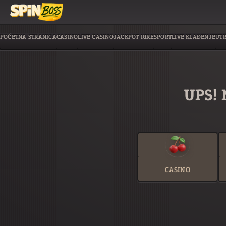
POČETNA STRANICA
CASINO
LIVE CASINO
JACKPOT IGRE
SPORT
LIVE KLAĐENJE
UT
UPS!
CASINO