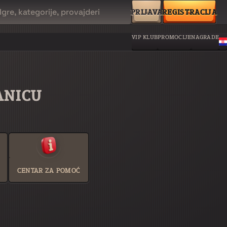
Igre, kategorije, provajderi
PRIJAVA
REGISTRACIJA
VIP KLUB
PROMOCIJE
NAGRADE
ANICU
CENTAR ZA POMOĆ