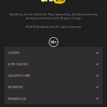
Gambling can be addictive. Play responsibly. SpinBoss.com only
accepts customers over 18 years of age.
2026 © SpinBoss.com All rights reserved.
CASINO
LIVE CASINO
JACKPOT IGRE
SPORTOVI
PROMOCIJE