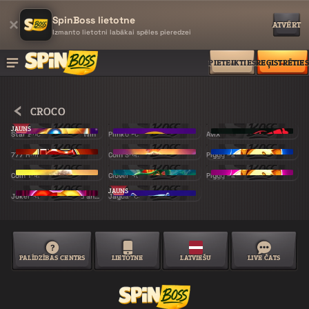
SpinBoss lietotne
ATVĒRT
Izmanto lietotni labākai spēles pieredzei
PIETEIKTIES
REĢISTRĒTIES
CROCO
JAUNS
Star Boost: Hold and Win
Plinko Fortune
AviX
777 Hell Streak
Coin Spark
Piggy Party
Coin Train
Clover Strike
Piggy Party XL
JAUNS
Joker Streak XL: Hold and Win
Jaguar Coins
PALĪDZĪBAS CENTRS
LIETOTNE
LATVIEŠU
LIVE ČATS