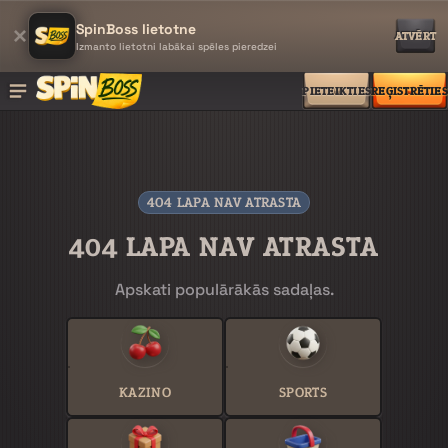
SpinBoss lietotne
ATVĒRT
Izmanto lietotni labākai spēles pieredzei
PIETEIKTIES
REĢISTRĒTIES
404 LAPA NAV ATRASTA
404 LAPA NAV ATRASTA
Apskati populārākās sadaļas.
KAZINO
SPORTS