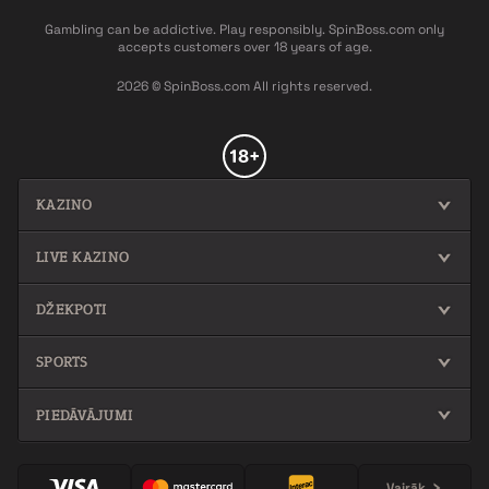
Gambling can be addictive. Play responsibly. SpinBoss.com only
accepts customers over 18 years of age.
2026 © SpinBoss.com All rights reserved.
KAZINO
LIVE KAZINO
DŽEKPOTI
SPORTS
PIEDĀVĀJUMI
Vairāk