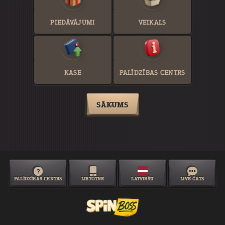
PIEDĀVĀJUMI
VEIKALS
KASE
PALĪDZĪBAS CENTRS
SĀKUMS
PALĪDZĪBAS CENTRS
LIETOTNE
LATVIEŠU
LIVE ČATS