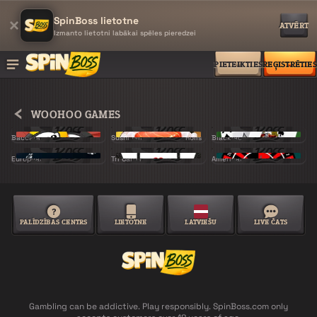
SpinBoss lietotne
ATVĒRT
Izmanto lietotni labākai spēles pieredzei
PIETEIKTIES
REĢISTRĒTIES
WOOHOO GAMES
Baccarat
Sushi Wins Reels and Rolls
Blackjack
European Roulette
Tri Card Poker
American Roulette
PALĪDZĪBAS CENTRS
LIETOTNE
LATVIEŠU
LIVE ČATS
Gambling can be addictive. Play responsibly. SpinBoss.com only