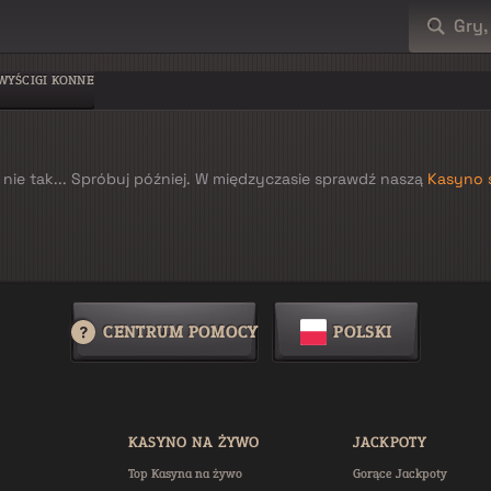
Gry,
WYŚCIGI KONNE
nie tak... Spróbuj później. W międzyczasie sprawdź naszą
Kasyno 
CENTRUM POMOCY
POLSKI
KASYNO NA ŻYWO
JACKPOTY
Top Kasyna na żywo
Gorące Jackpoty