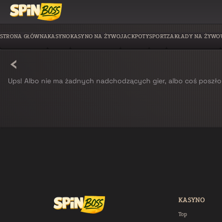
STRONA GŁÓWNA
KASYNO
KASYNO NA ŻYWO
JACKPOTY
SPORT
ZAKŁADY NA ŻYWO
Ups! Albo nie ma żadnych nadchodzących gier, albo coś poszło 
KASYNO
Top