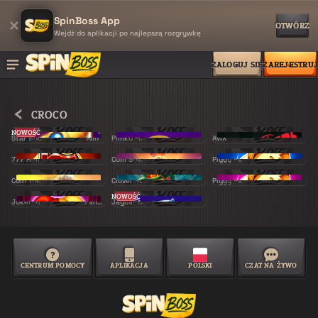
SpinBoss App
OTWÓRZ
Wejdź do aplikacji po najlepszą rozgrywkę
ZALOGUJ SIĘ
ZAREJESTRUJ
CROCO
NOWOŚĆ
Star Boost: Hold and Win
Plinko Fortune
AviX
777 Hell Streak
Coin Spark
Piggy Party
Coin Train
Clover Strike
Piggy Party XL
NOWOŚĆ
Joker Streak XL: Hold and Win
Jaguar Coins
CENTRUM POMOCY
APLIKACJA
POLSKI
CZAT NA ŻYWO