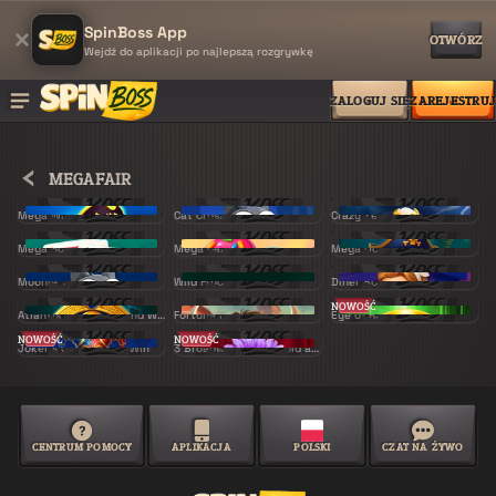
SpinBoss App
OTWÓRZ
Wejdź do aplikacji po najlepszą rozgrywkę
ZALOGUJ SIĘ
ZAREJESTRUJ
MEGAFAIR
Mega Wild Fish
Cat Cross
Crazy Zeus Run
Mega Solitaire
Mega Candy Cash
Mega Ocean Catch
Moonie Tower
Wild Frogsters
Diner Bonanza
NOWOŚĆ
Atlantis Coins Hold and Win
Fortune Farm
Eye of Ra: Triple Win
NOWOŚĆ
NOWOŚĆ
Joker’s Gold: Hold & Win
3 Broadway Coins: Hold and Win
CENTRUM POMOCY
APLIKACJA
POLSKI
CZAT NA ŻYWO