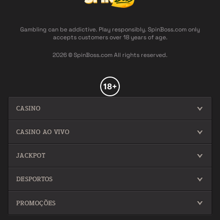
Gambling can be addictive. Play responsibly. SpinBoss.com only
accepts customers over 18 years of age.
2026 © SpinBoss.com All rights reserved.
CASINO
CASINO AO VIVO
JACKPOT
DESPORTOS
PROMOÇÕES