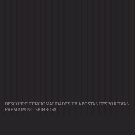
DESCOBRE FUNCIONALIDADES DE APOSTAS DESPORTIVAS
PREMIUM NO SPINBOSS
Foste convidado a garantir vitórias nos teus desportos favoritos num
dos destinos mais populares do mundo das apostas online, o SpinBoss
Sportsbook. Se estás aqui, significa que estás no centro da emoção das
MOSTRAR MAIS
apostas desportivas. Oferecemos aos nossos utilizadores acesso