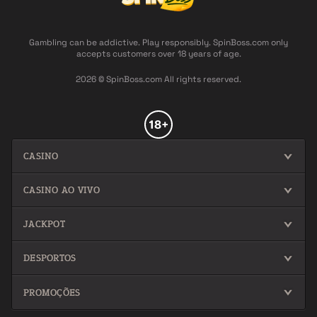
Gambling can be addictive. Play responsibly. SpinBoss.com only
accepts customers over 18 years of age.
2026 © SpinBoss.com All rights reserved.
CASINO
CASINO AO VIVO
JACKPOT
DESPORTOS
PROMOÇÕES