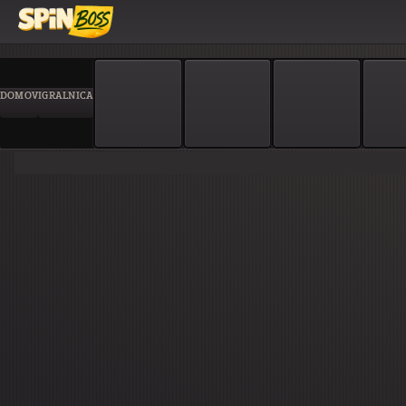
DOMOV
IGRALNICA