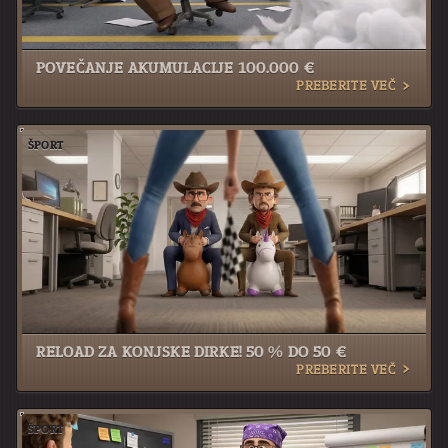
POVEČANJE AKUMULACIJE 100.000 €
PREBERITE VEČ
ŠPORT
RELOAD ZA KONJSKE DIRKE! 50 % DO 50 €
PREBERITE VEČ
ŠPORT