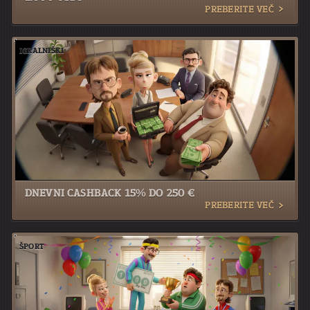
PREBERITE VEČ
IGRALNIŠKI
DNEVNI CASHBACK 15% DO 250 €
PREBERITE VEČ
ŠPORT