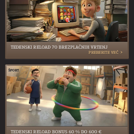
TEDENSKI RELOAD 70 BREZPLAČNIH VRTENJ
PREBERITE VEČ
ŠPORT
TEDENSKI RELOAD BONUS 60 % DO 600 €