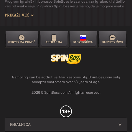
Program igralniških bonusov SpinBoss je zasnovan za igralce, ki si želijo
več od vsake seje. V igralnici SpinBoss verjamemo, da je mogoče vsako
vplačilo, vsako stavo in vsako vrtenje maksimalno izkoristiti. Prepričani
PRIKAŽI VEČ
smo, da morajo biti najboljši igralniški bonusi za vplačilo nagrajujoči za
vse vrste igralcev. Ne glede na to, ali ste na platformi povsem novi ali
pa ste eden naših zvestih rednih obiskovalcev, navdušenec nad
igralniškimi igrami ali predan ljubitelj športnih stav, je naš katalog
igralniških bonusov
poln dragocenih ponudb, zasnovanih za podaljšanje
vaše igre. Stopite na SpinBoss in odkrijte promocije, ustvarjene z mislijo
CENTER ZA POMOČ
APLIKACIJA
SLOVENŠČINA
KLEPET V ŽIVO
na vas.
PROMOCIJE V IGRALNICI IN ŠPORTNE PROMOCIJE
SPINBOSS ZA VSE IGRALCE
SpinBoss ponuja neverjetno izbiro igralniških promocij in športnih
ponudb za vse vrste igralcev. Naše promocije v igralnici in športne
Gambling can be addictive. Play responsibly. SpinBoss.com only
promocije so zasnovane tako, da zagotavljajo nenehno vrednost, od
accepts customers over 18 years of age.
trenutka prijave pa vse do vaše zadnje igralne seje. SpinBoss ponuja
različne redno osvežene ponudbe, vključno z reload bonusi, cashback
2026 © SpinBoss.com All rights reserved.
shemami, povečanimi kvotami in ekskluzivnimi posebnostmi. Tukaj je
kratek pregled tega, kar vas čaka:
Igralniški bonus dobrodošlice – naša ponudba dobrodošlice, ki se
ujema z vašimi prvimi tremi vplačili.
Druge igralniške promocije – te vključujejo tedenske in vikend
reload bonuse, ki vam pomagajo ohranjati zagon.
IGRALNICA
Cashback ponudbe na igralnih avtomatih – prejmite povrnjen del
denarja, ki ga porabite pri neuspešnih vrtenjih na igralnih avtomatih,