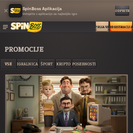
SpinBoss Aplikacija
ODPRITE
Vstopite v aplikacijo za najboljšo igro
PRIJAVA
REGISTRACIJA
PROMOCIJE
VSE
IGRALNICA
ŠPORT
KRIPTO
POSEBNOSTI
IGRALNIŠKI