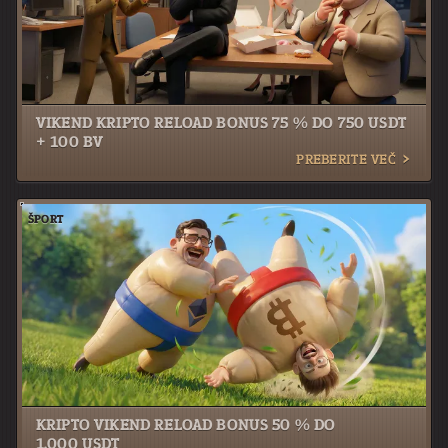
VIKEND KRIPTO RELOAD BONUS 75 % DO 750 USDT
+ 100 BV
PREBERITE VEČ
ŠPORT
KRIPTO VIKEND RELOAD BONUS 50 % DO
1.000 USDT