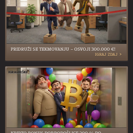
PRIDRUŽI SE TEKMOVANJU – OSVOJI 300.000 €!
IGRAJ ZDAJ
IGRALNIŠKI