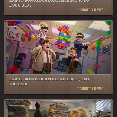
KRIPTO BONUS DOBRODOŠLICE 200 % DO
3.000 USDT
PREBERITE VEČ
ŠPORT
KRIPTO BONUS DOBRODOŠLICE 100 % DO
200 USDT
PREBERITE VEČ
IGRALNIŠKI