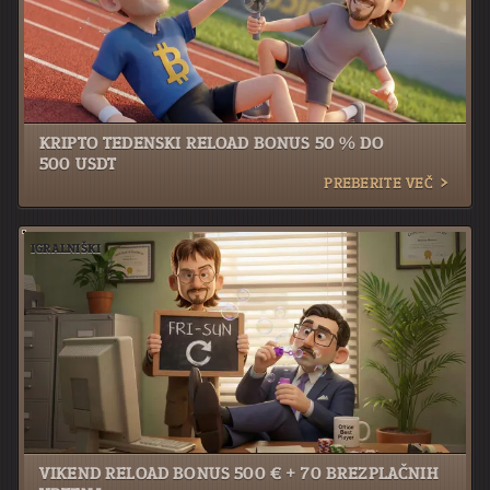
KRIPTO TEDENSKI RELOAD BONUS 50 % DO
500 USDT
PREBERITE VEČ
IGRALNIŠKI
VIKEND RELOAD BONUS 500 € + 70 BREZPLAČNIH