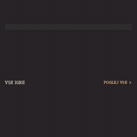
VSE IGRE
POGLEJ VSE