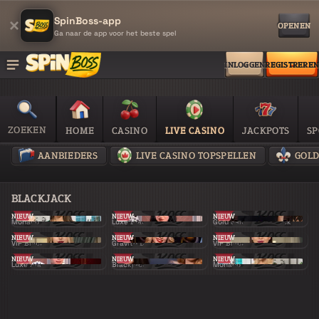
SpinBoss-app
OPENEN
Ga naar de app voor het beste spel
INLOGGEN
REGISTREREN
ZOEKEN
S
HOME
LIVE CASINO
JACKPOTS
CASINO
AANBIEDERS
LIVE CASINO TOPSPELLEN
GOLD
BLACKJACK
NIEUW
NIEUW
NIEUW
Monaco Blackjack 1
Luxe Blackjack 2
Gold Saloon Blackjack
NIEUW
NIEUW
NIEUW
VIP Blackjack 1
Gravity Blackjack
VIP Blackjack 5
NIEUW
NIEUW
NIEUW
Luxe Blackjack 1
Blackjack Prestige
Monaco Blackjack 3
NIEUW
NIEUW
NIEUW
Le Rouge Blackjack 1
Royal Blackjack 5
Le Rouge Blackjack 3
NIEUW
NIEUW
Royal Blackjack 8
Blackjack 7
Monaco Blackjack 4