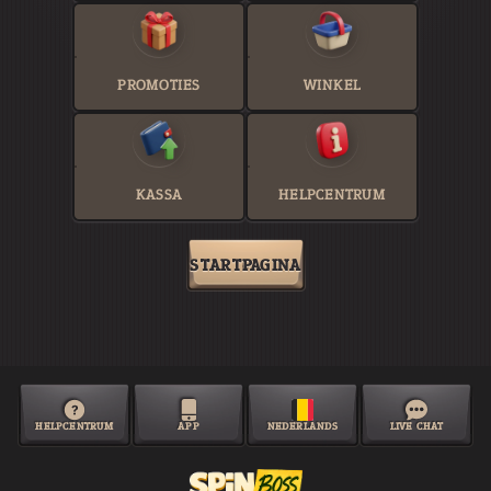
PROMOTIES
WINKEL
KASSA
HELPCENTRUM
STARTPAGINA
HELPCENTRUM
APP
NEDERLANDS
LIVE CHAT