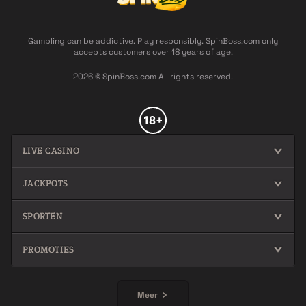
Gambling can be addictive. Play responsibly. SpinBoss.com only
accepts customers over 18 years of age.
2026 © SpinBoss.com All rights reserved.
LIVE CASINO
JACKPOTS
SPORTEN
PROMOTIES
Meer