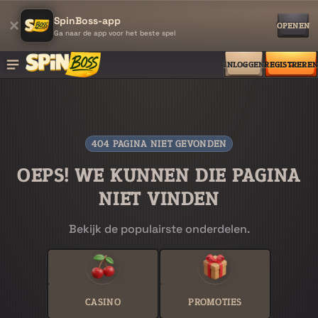
SpinBoss-app
OPENEN
Ga naar de app voor het beste spel
INLOGGEN
REGISTREREN
404 PAGINA NIET GEVONDEN
OEPS! WE KUNNEN DIE PAGINA
NIET VINDEN
Bekijk de populairste onderdelen.
CASINO
PROMOTIES