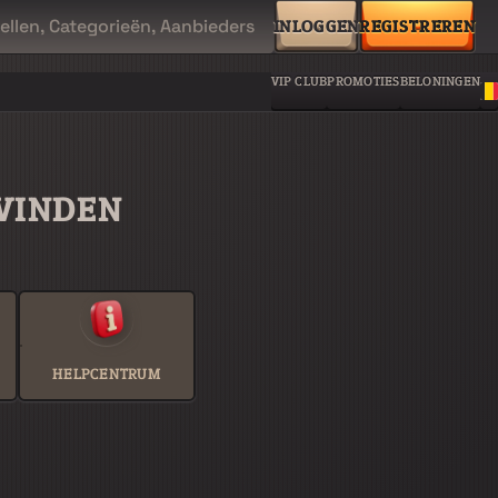
ellen, Categorieën, Aanbieders
INLOGGEN
REGISTREREN
VIP CLUB
PROMOTIES
BELONINGEN
 VINDEN
HELPCENTRUM