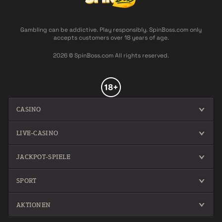
Gambling can be addictive. Play responsibly. SpinBoss.com only
accepts customers over 18 years of age.
2026 © SpinBoss.com All rights reserved.
CASINO
LIVE-CASINO
JACKPOT-SPIELE
SPORT
AKTIONEN