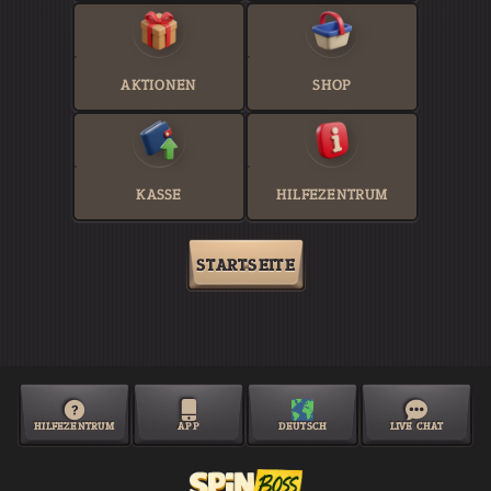
AKTIONEN
SHOP
KASSE
HILFEZENTRUM
STARTSEITE
HILFEZENTRUM
APP
DEUTSCH
LIVE CHAT