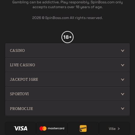
Gambling can be addictive. Play responsibly. SpinBoss.com only
Kako se registrirati na SpinBoss Casino:
accepts customers over 18 years of age.
Pronađite i kliknite gumb Registracija.
2026 © SpinBoss.com All rights reserved.
Odaberite Bonus dobrodošlice ili unesite promo kod ako ga imate.
Ovaj korak možete i preskočiti za sada.
Unesite svoju adresu e-pošte i kreirajte lozinku za svoj račun.
Označite kućice kako biste potvrdili da ste pročitali i prihvatili
Pravila privatnosti te Uvjete i odredbe, kao i da ste punoljetni.
Ispunite preostala polja svojim osobnim podacima.
Kliknite na gumb Kreiraj račun.
CASINO
Čim budete spremni, možete početi igrati! Slobodno istražite predvorje
kako biste vidjeli sve što SpinBoss Casino nudi.
LIVE CASINO
IGRAJTE ONLINE SLOTOVE KULTNIH PROVAJDERA
JACKPOT IGRE
Nijedan casino nije potpun bez provajdera! Ovdje u SpinBoss casino
udružili smo se s vodećim pružateljima usluga u industriji kako bismo
našim igračima ponudili najbolje slotove za igru. Naši slotovi su vrhunske
SPORTOVI
kvalitete i jamčimo vam izvrsnu sesiju igranja s nama.
Dok neki igrači preferiraju igrati slotove određenog provajdera, drugi
PROMOCIJE
vole testirati nove. Izbor je u potpunosti vaš. Na SpinBoss casino
možete igrati online slotove onako kako vi želite!
Ako želite provjeriti sve provajdere s kojima surađujemo, to možete
učiniti klikom na Provajderi u predvorju casina. Nakon toga ćete biti
Više
preusmjereni na stranicu s provajderima. Na toj stranici možete vidjeti