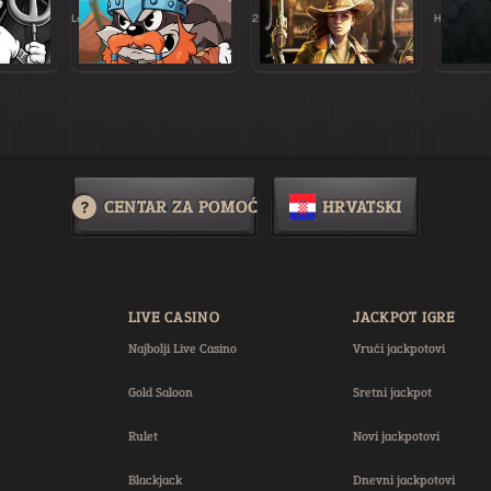
Le Viking
2 Wild 2 Die
Hand of An
CENTAR ZA POMOĆ
HRVATSKI
LIVE CASINO
JACKPOT IGRE
Najbolji Live Casino
Vrući jackpotovi
Gold Saloon
Sretni jackpot
Rulet
Novi jackpotovi
Blackjack
Dnevni jackpotovi