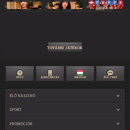
B
P
B
P
P
B
Tao Yuan Baccarat 7
Tao Yuan Baccarat 8
Mega Baccarat
- 5 000 €
0,20 €
T
P
P
ÚJ
ÚJ
P
B
P
P
T
B
P
P
B
P
B
B
Grand Bonus Baccarat
Super 8 Baccarat
Emerald Hall Baccarat 1
- 10 000 €
0,20 €
B
P
P
T
P
P
ÚJ
ÚJ
P
T
B
P
B
B
Diamond Hall Baccarat 1
Grand Baccarat
VIP Baccarat
77 159,30 €
Football Thrill
Fortune 6 Baccarat
Baccarat
P
P
P
P
B
P
B
B
TOVÁBBI JÁTÉKOK
Baccarat
Baccarat
Baccarat 777
T
B
B
SÚGÓ
ALKALMAZÁS
MAGYAR
ÉLŐ CHAT
ÉLŐ KASZINÓ
SPORT
PROMÓCIÓK