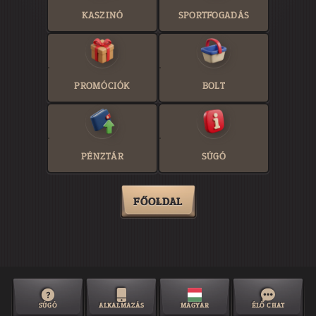
KASZINÓ
SPORTFOGADÁS
PROMÓCIÓK
BOLT
PÉNZTÁR
SÚGÓ
FŐOLDAL
SÚGÓ
ALKALMAZÁS
MAGYAR
ÉLŐ CHAT