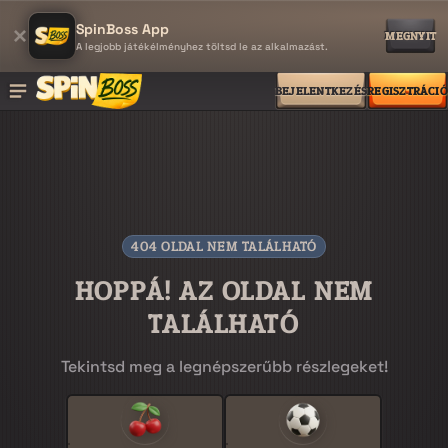
SpinBoss App
MEGNYIT
A legjobb játékélményhez töltsd le az alkalmazást.
BEJELENTKEZÉS
REGISZTRÁCIÓ
404 OLDAL NEM TALÁLHATÓ
HOPPÁ! AZ OLDAL NEM
TALÁLHATÓ
Tekintsd meg a legnépszerűbb részlegeket!