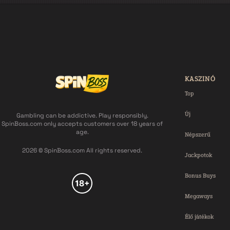
KASZINÓ
Top
Új
Gambling can be addictive. Play responsibly.
SpinBoss.com only accepts customers over 18 years of
age.
Népszerű
2026 © SpinBoss.com All rights reserved.
Jackpotok
Bonus Buys
Megaways
Élő játékok