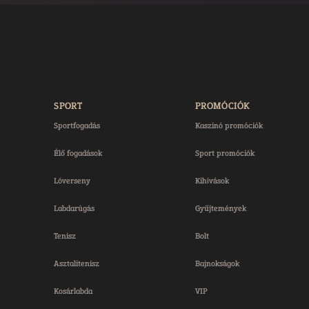
SPORT
PROMÓCIÓK
Sportfogadás
Kaszinó promóciók
Élő fogadások
Sport promóciók
Lóverseny
Kihívások
Labdarúgás
Gyűjtemények
Tenisz
Bolt
Asztalitenisz
Bajnokságok
Kosárlabda
VIP