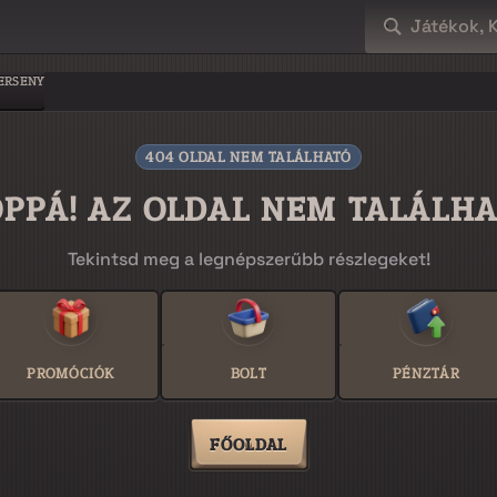
Játékok, K
ERSENY
404 OLDAL NEM TALÁLHATÓ
PPÁ! AZ OLDAL NEM TALÁLH
Tekintsd meg a legnépszerűbb részlegeket!
PROMÓCIÓK
BOLT
PÉNZTÁR
FŐOLDAL