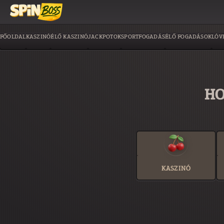
FŐOLDAL
KASZINÓ
ÉLŐ KASZINÓ
JACKPOTOK
SPORTFOGADÁS
ÉLŐ FOGADÁSOK
LÓV
HO
KASZINÓ