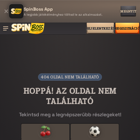
SpinBoss App
MEGNYIT
A legjobb játékélményhez töltsd le az alkalmazást.
BEJELENTKEZÉS
REGISZTRÁCIÓ
404 OLDAL NEM TALÁLHATÓ
HOPPÁ! AZ OLDAL NEM
TALÁLHATÓ
Tekintsd meg a legnépszerűbb részlegeket!