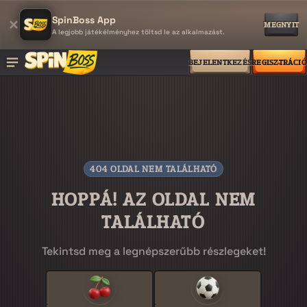
SpinBoss App
MEGNYIT
A legjobb játékélményhez töltsd le az alkalmazást.
BEJELENTKEZÉS
REGISZTRÁCIÓ
404 OLDAL NEM TALÁLHATÓ
HOPPÁ! AZ OLDAL NEM
TALÁLHATÓ
Tekintsd meg a legnépszerűbb részlegeket!