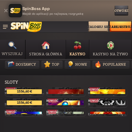
SpinBoss App
OTWÓRZ
Wejdź do aplikacji po najlepszą rozgrywkę
ZALOGUJ SIĘ
ZAREJESTRUJ
WYSZUKAJ
STRONA GŁÓWNA
KASYNO NA ŻYWO
KASYNO
DOSTAWCY
TOP
NOWE
POPULARNE
SLOTY
NOWOŚĆ
NOWOŚĆ
1556,60 €
Wish of a Lifetime: Hold & Win
Shining Crown
Hot Fortune Hold and Win
NOWOŚĆ
NOWOŚĆ
1556,60 €
Super Cash Boost: Hold & Win
Star Boost: Hold and Win
SixSixSix
NOWOŚĆ
NOWOŚĆ
Thunder Win Hold and Win
Sand and Ashes
Extra Crown Classic Buy Bonus
NOWOŚĆ
NOWOŚĆ
Sizzling Eggs Grand Gold Edition
The Crime File
Fruits Collection 10 Lines
NOWOŚĆ
NOWOŚĆ
20 Super Hot
Clover Coins 3x5
Winning Clover 5 Extreme