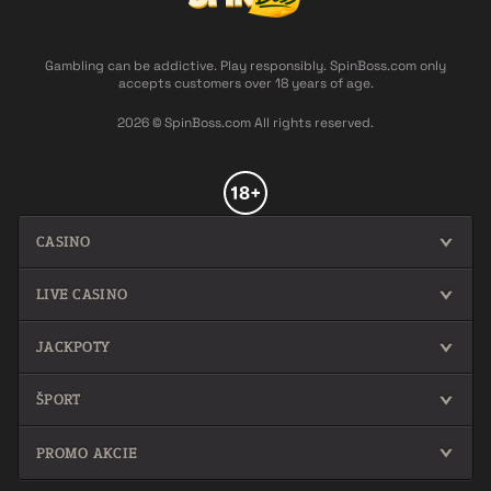
Gambling can be addictive. Play responsibly. SpinBoss.com only
accepts customers over 18 years of age.
2026 © SpinBoss.com All rights reserved.
CASINO
LIVE CASINO
JACKPOTY
ŠPORT
PROMO AKCIE