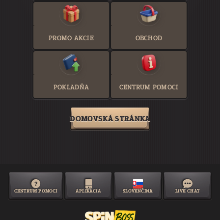
PROMO AKCIE
OBCHOD
POKLADŇA
CENTRUM POMOCI
DOMOVSKÁ STRÁNKA
CENTRUM POMOCI
APLIKÁCIA
SLOVENČINA
LIVE CHAT