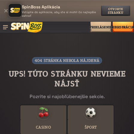
SpinBoss Aplikácia
OTVORTE
Vstúpte do aplikácie, aby ste si mohli čo najlepšie
STRÁNKU
zahrať
PRIHLÁSENIE
REGISTRÁCIA
404 STRÁNKA NEBOLA NÁJDENÁ
UPS! TÚTO STRÁNKU NEVIEME
NÁJSŤ
Pozrite si najobľúbenejšie sekcie.
CASINO
ŠPORT