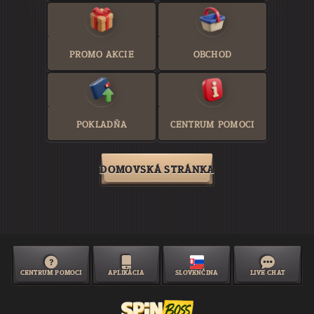
PROMO AKCIE
OBCHOD
POKLADŇA
CENTRUM POMOCI
DOMOVSKÁ STRÁNKA
CENTRUM POMOCI
APLIKÁCIA
SLOVENČINA
LIVE CHAT