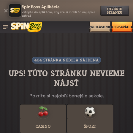
SpinBoss Aplikácia
OTVORTE
Vstúpte do aplikácie, aby ste si mohli čo najlepšie
STRÁNKU
zahrať
PRIHLÁSENIE
REGISTRÁCIA
404 STRÁNKA NEBOLA NÁJDENÁ
UPS! TÚTO STRÁNKU NEVIEME
NÁJSŤ
Pozrite si najobľúbenejšie sekcie.
CASINO
ŠPORT