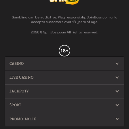
Gambling can be addictive. Play responsibly. SpinBoss.com only
accepts customers over 18 years of age.
2026 © SpinBoss.com All rights reserved.
CASINO
LIVE CASINO
JACKPOTY
ŠPORT
PROMO AKCIE